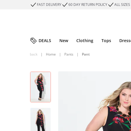
FAST DELIVERY
60 DAY RETURN POLICY
ALL SIZES
DEALS
New
Clothing
Tops
Dress
back
|
Home
|
Pants
|
Pant