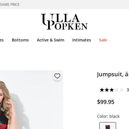
 SAME PRICE
es
Bottoms
Active & Swim
Intimates
Sale
Jumpsuit, ä
3
$99.95
Color:
black