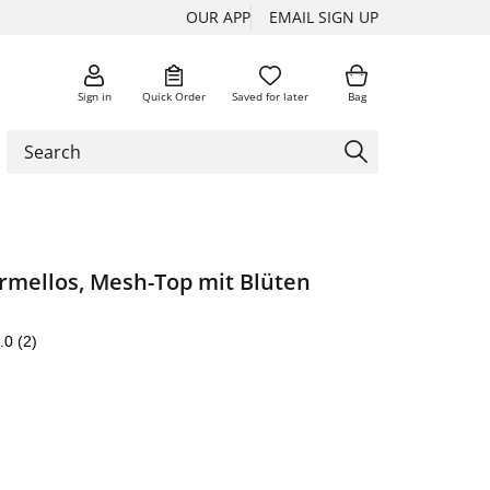
OUR APP
EMAIL SIGN UP
Sign in
Quick Order
Saved for later
Bag
rmellos, Mesh-Top mit Blüten
.0
(2)