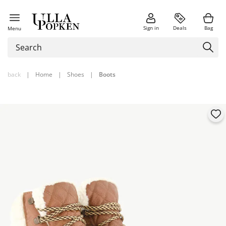
Sign in
Deals
Bag
Menu
back
|
Home
|
Shoes
|
Boots