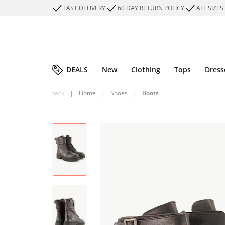
FAST DELIVERY
60 DAY RETURN POLICY
ALL SIZES
DEALS
New
Clothing
Tops
Dress
back
|
Home
|
Shoes
|
Boots