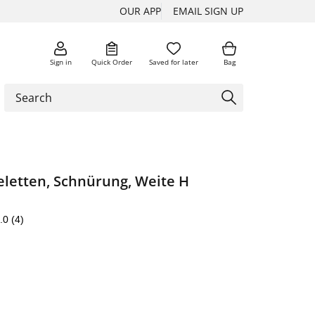
OUR APP
EMAIL SIGN UP
Sign in
Quick Order
Saved for later
Bag
eletten, Schnürung, Weite H
.0
(4)