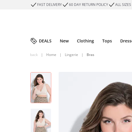
FAST DELIVERY
60 DAY RETURN POLICY
ALL SIZES
DEALS
New
Clothing
Tops
Dress
back
|
Home
|
Lingerie
|
Bras