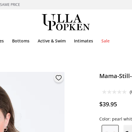
 SAME PRICE
es
Bottoms
Active & Swim
Intimates
Sale
Mama-Still-
(
$39.95
Color:
pearl whi