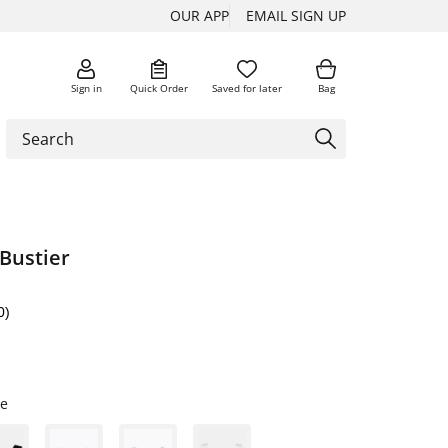
OUR APP
EMAIL SIGN UP
Sign in
Quick Order
Saved for later
Bag
Bustier
0)
te