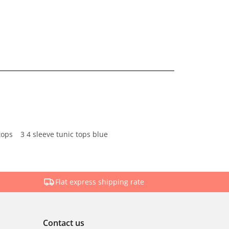
tops
3 4 sleeve tunic tops blue
Flat express shipping rate
Contact us