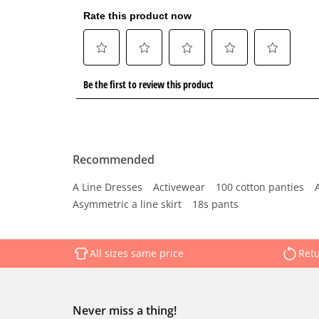
Recommended
A Line Dresses
Activewear
100 cotton panties
Asymmetric a line skirt
18s pants
All sizes same price
Retu
Never miss a thing!