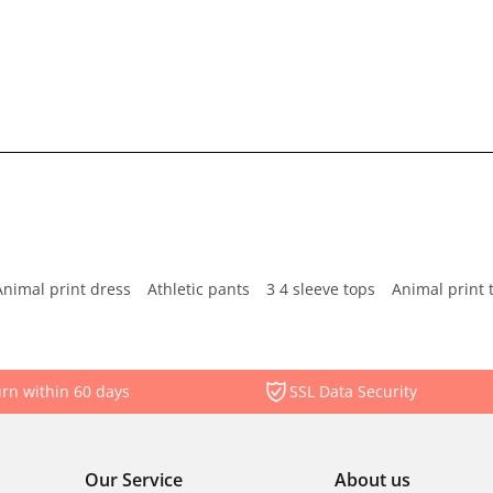
Animal print dress
Athletic pants
3 4 sleeve tops
Animal print 
rn within 60 days
SSL Data Security
Our Service
About us